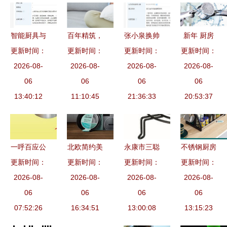
智能厨具与
百年精筑，
张小泉换帅
新年 厨房
更新时间：
舒适卫具
更新时间：
传承匠心
完成工商变
更新时间：
用品用具创
更新时间：
提升生活品
2026-08-
厨具卫具中
2026-08-
更 张新程
2026-08-
意小工具大
2026-08-
质的双重奏
06
的家国四制
06
掌舵，厨具
06
号压蒜器厨
06
13:40:12
之格物篇
11:10:45
卫具业务成
21:36:33
20:53:37
具
为新焦点
一呼百应公
北欧简约美
永康市三聪
不锈钢厨房
更新时间：
司频道 厨
更新时间：
学 瑞典厨
更新时间：
厨具 烧烤
更新时间：
置物架 多
具卫具行业
2026-08-
2026-08-
具品牌
盘全系列产
2026-08-
功能收纳神
2026-08-
动态与优选
06
anders
06
品一览
06
器的实用指
06
07:52:26
指南
petter新标
16:34:51
13:00:08
13:15:23
南
志设计解析