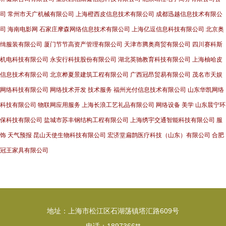
司
常州市天广机械有限公司
上海橙西皮信息技术有限公司
成都迅越信息技术有限公
司
海南电影网
石家庄摩森网络信息技术有限公司
上海亿逗信息科技有限公司
北京奥
缉服装有限公司
厦门节节高资产管理有限公司
天津市腾奥商贸有限公司
四川赛科斯
机电科技有限公司
永安行科技股份有限公司
湖北英驰教育科技有限公司
上海柚哈皮
信息技术有限公司
北京桦夏景建筑工程有限公司
广西冠昂贸易有限公司
茂名市天娱
网络科技有限公司
网络技术开发
技术服务
福州光付信息技术有限公司
山东华凯网络
科技有限公司
物联网应用服务
上海长浪工艺礼品有限公司
网络设备
美学
山东晨宁环
保科技有限公司
盐城市苏丰钢结构工程有限公司
上海绣宇交通智能科技有限公司
服
饰
天气预报
昆山天使生物科技有限公司
宏济堂扁鹊医疗科技（山东）有限公司
合肥
冠王家具有限公司
地址：上海市松江区石湖荡镇塔汇路609号