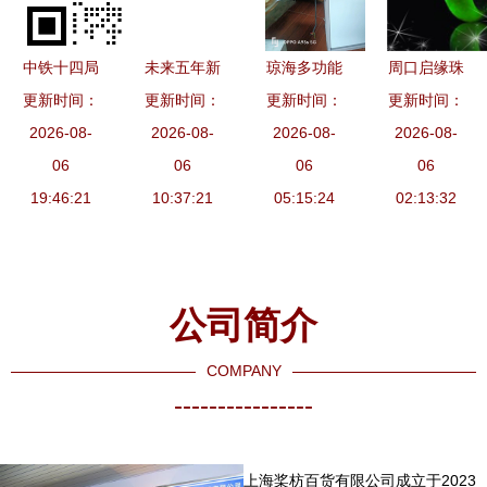
中铁十四局
未来五年新
琼海多功能
周口启缘珠
集团第三工
更新时间：
形势下厨具
更新时间：
更新时间：
一体机 重
更新时间：
宝 匠心工
程喀什二中
2026-08-
卫具及日用
2026-08-
塑厨卫空间
2026-08-
艺与时尚品
2026-08-
办学水平提
06
杂品批发行
06
的新一代智
06
味的完美融
06
升项目全面
19:46:21
业顺势崛起
10:37:21
慧解决方案
05:15:24
02:13:32
合
启动 厨
战略制定与
具、户外运
实施分析研
动器械及卫
究报告
公司简介
具询价采购
公告
COMPANY
----------------
上海桨枋百货有限公司成立于2023