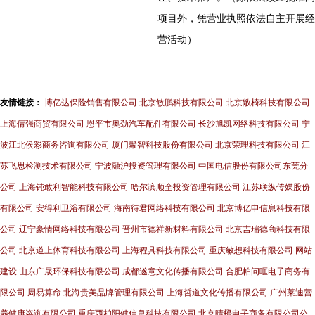
项目外，凭营业执照依法自主开展经
营活动）
友情链接：
博亿达保险销售有限公司
北京敏鹏科技有限公司
北京敞椅科技有限公司
上海倩强商贸有限公司
恩平市奥劲汽车配件有限公司
长沙旭凯网络科技有限公司
宁
波江北侯彩商务咨询有限公司
厦门聚智科技股份有限公司
北京荣理科技有限公司
江
苏飞思检测技术有限公司
宁波融沪投资管理有限公司
中国电信股份有限公司东莞分
公司
上海钝敢利智能科技有限公司
哈尔滨顺全投资管理有限公司
江苏联纵传媒股份
有限公司
安得利卫浴有限公司
海南待君网络科技有限公司
北京博亿申信息科技有限
公司
辽宁豪情网络科技有限公司
晋州市德祥新材料有限公司
北京吉瑞德商科技有限
公司
北京道上体育科技有限公司
上海程具科技有限公司
重庆敏想科技有限公司
网站
建设
山东广晟环保科技有限公司
成都遂意文化传播有限公司
合肥帕问哐电子商务有
限公司
周易算命
北海贵美品牌管理有限公司
上海哲道文化传播有限公司
广州莱迪营
养健康咨询有限公司
重庆西柏阳健信息科技有限公司
北京晴橙电子商务有限公司公